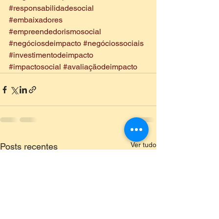
#responsabilidadesocial
#embaixadores
#empreendedorismosocial
#negóciosdeimpacto
#negóciossociais
#investimentodeimpacto
#impactosocial
#avaliaçãodeimpacto
Ver tudo
Posts recentes