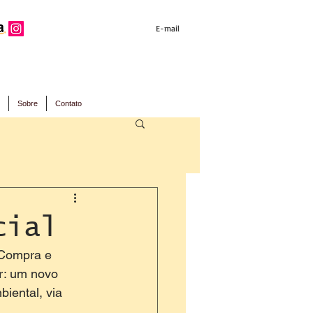
E-mail
Sobre
Contato
cial
'Compra e 
r: um novo 
iental, via 