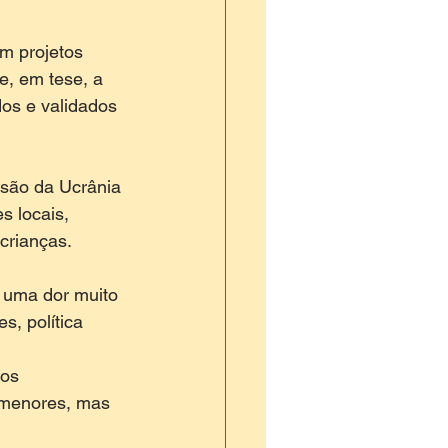
m projetos 
, em tese, a 
dos e validados 
asão da Ucrânia 
s locais, 
crianças.
a uma dor muito 
, política 
os 
 menores, mas 