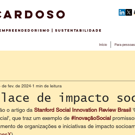
CARDOSO
 EMPREENDEDORISMo | sustentabilidade
Início
Para pessoas
 de fev. de 2024
1 min de leitura
place de impacto so
 o artigo da 
Stanford Social Innovation Review Brasil
 
ial', que traz um exemplo de 
#InovaçãoSocial
 promisso
mento de organizações e iniciativas de impacto socioamb
mesX
).