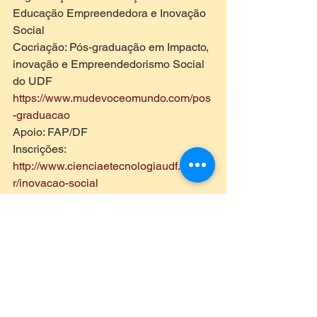
Educação Empreendedora e Inovação 
Social
Cocriação: Pós-graduação em Impacto, 
inovação e Empreendedorismo Social 
do UDF 
h
ttps://www.mudevoceomundo.com/pos
-graduacao 
Apoio: FAP/DF
Inscrições: 
http://www.cienciaetecnologiaudf.com.b
r/inovacao-social
Informações: 3704-8877
#inovaçãosocial
#impactosocial
#pósgraduação
#empreendedorismosocial