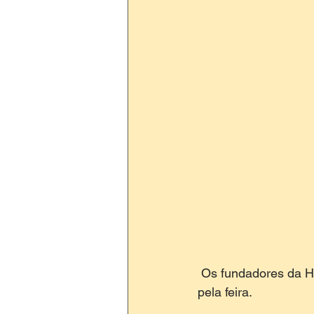
 Os fundadores da Hand Talk, negócio social alagoano, foram alguns dos homenageados 
pela feira. 