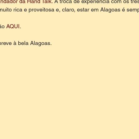
undador da Hand Talk. 
A troca de experiência com os trê
 muito rica e proveitosa e, claro, estar em Alagoas é sem
ão 
AQUI
. 
reve à bela Alagoas. 