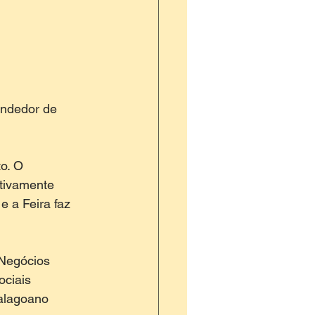
endedor de 
o. O 
tivamente 
e a Feira faz 
 Negócios 
ciais 
 alagoano