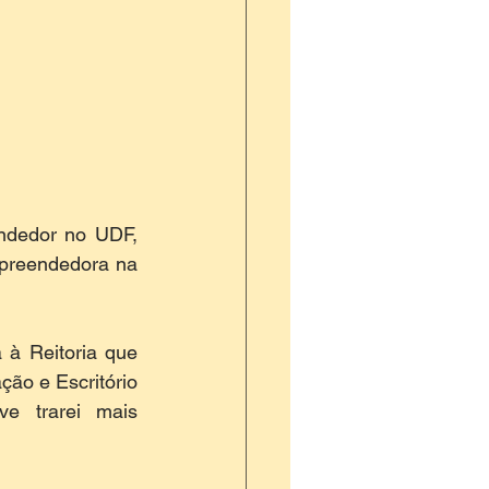
ndedor no UDF, 
preendedora na 
 à Reitoria que 
ão e Escritório 
e trarei mais 