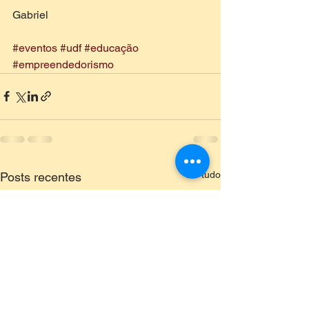
Gabriel
#eventos
#udf
#educação
#empreendedorismo
Ver tudo
Posts recentes